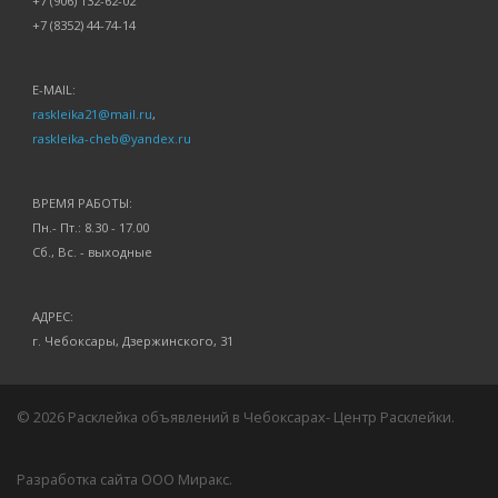
+7 (906) 132-62-02
+7 (8352) 44-74-14
E-MAIL:
raskleika21@mail.ru
,
raskleika-cheb@yandex.ru
ВРЕМЯ РАБОТЫ:
Пн.- Пт.: 8.30 - 17.00
Сб., Вс. - выходные
АДРЕС:
г. Чебоксары, Дзержинского, 31
© 2026 Расклейка объявлений в Чебоксарах- Центр Расклейки.
Разработка сайта ООО Миракс
.