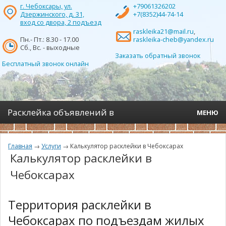
г. Чебоксары, ул.
+79061326202
Дзержинского, д. 31,
+7(8352)44-74-14
вход со двора, 2 подъезд
raskleika21@mail.ru
,
Пн.- Пт.: 8.30 - 17.00
raskleika-cheb@yandex.ru
Сб., Вс. - выходные
Заказать обратный звонок
Бесплатный звонок онлайн
Расклейка объявлений в
МЕНЮ
Чебоксарах- Центр Расклейки
О компании
Главная
→
Услуги
→
Калькулятор расклейки в Чебоксарах
Калькулятор расклейки в
Услуги
Чебоксарах
Отчётность
Территория расклейки в
Наши клиенты
Чебоксарах по подъездам жилых