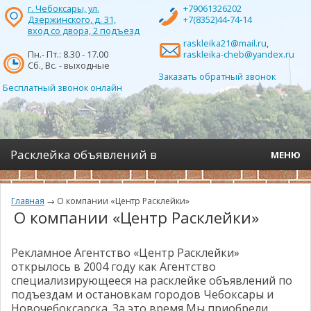
г. Чебоксары, ул.
+79061326202
Дзержинского, д. 31,
+7(8352)44-74-14
вход со двора, 2 подъезд
raskleika21@mail.ru
,
Пн.- Пт.: 8.30 - 17.00
raskleika-cheb@yandex.ru
Сб., Вс. - выходные
Заказать обратный звонок
Бесплатный звонок онлайн
Расклейка объявлений в
МЕНЮ
Чебоксарах- Центр Расклейки
О компании
Главная
→
О компании «Центр Расклейки»
О компании «Центр Расклейки»
Услуги
Отчётность
Рекламное Агентство «Центр Расклейки»
открылось в 2004 году как Агентство
специализирующееся на расклейке объявлений по
Наши клиенты
подъездам и остановкам городов Чебоксары и
Новочебоксарска. За это время Мы приобрели